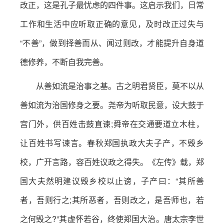
改正，这是孔子最忧虑的四件事。这启示我们，日常
工作和生活中应听取正确的意见，及时改正过失与
“不善”，做到择善而从、闻过则改，才能提升自身道
德修养，不断自我完善。
从善如流是治事之基。古之明君贤臣，莫不以从
善如流为治国修身之要。尧帝为听取民意，设大鼓于
宫门外，供百姓击鼓直谏;舜帝在交通要道立木柱，
让百姓书写谏言。春秋郑国执政大夫子产，不毁乡
校，广开言路，容百姓议政之得失。《左传》载，郑
国大夫然明建议毁乡校以止谤，子产曰：“其所善
者，吾则行之;其所恶者，吾则改之，是吾师也，若
之何毁之?”其虚怀若谷，终使郑国大治。唐太宗李世