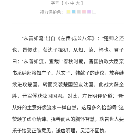
字号【
小
中
大
】
视力保护色：
“从善如流”出自《左传·成公八年》：“楚师之还
也，晋侵沈，获沈子揖初，从知、范、韩也。君子
曰：‘从善如流，宜哉!’”春秋时期，晋国执政大臣栾
书采纳部将知庄子、范文子、韩献子的建议，放弃继
续进攻楚国，转而突袭楚国盟友沈国。此战大获全
胜，晋军俘获沈国国君。对此，左丘明评价道：“听
从好的主意好像流水一样自然，这是多么恰当啊!”这
赞颂了虚心纳谏、择善而从的胸怀智慧，劝告世人要
乐于接受正确意见，谦虚明理，灵活不固执。