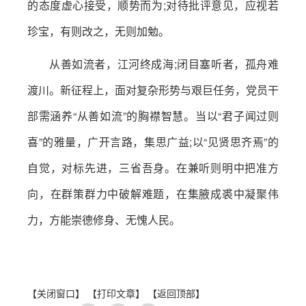
的态度虚心接受，顺势而为;对待批评意见，应视若
珍宝，有则改之，无则加勉。
从善如流者，江河终成海;闭目塞听者，孤舟难
渡川。新征程上，面对复杂形势与艰巨任务，党员干
部需涵养“从善如流”的胸襟智慧。当以“君子闻过则
喜”的雅量，广开言路，集思广益;以“见贤思齐焉”的
自觉，对标先进，三省吾身。在兼听则明中把准方
向，在群策群力中破解难题，在集腋成裘中凝聚伟
力，方能崇德修身、无愧人民。
【关闭窗口】
【打印文章】
【返回顶部】