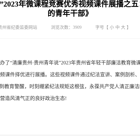
青年说”2023年微课程竞赛优秀视频课件展播
的青年干部》
贵州省纪委监委网站
浏览次数：
3909
字号【
小
中
大
】
举办了“清廉贵州·贵州青年说”2023年贵州省年轻干部廉洁教育
视频课件择优进行展播。这些视频课件通过纪法宣讲、案例剖析
受到教育警醒，时刻绷紧纪法规矩这根弦，永葆共产党人清正廉洁
营造风清气正的良好政治生态!