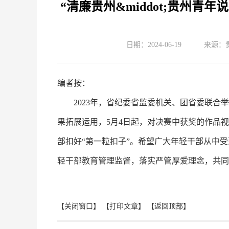
“清廉贵州&middot;贵州
日期：2024-06-19
来源：
编者按：
2023年，省纪委省监委机关、团省委联合
果拓展运用，5月4日起，对决赛中获奖的作品
部扣好“第一粒扣子”。希望广大年轻干部从中
轻干部教育管理监督，落实严管厚爱理念，共同
【关闭窗口】
【打印文章】
【返回顶部】