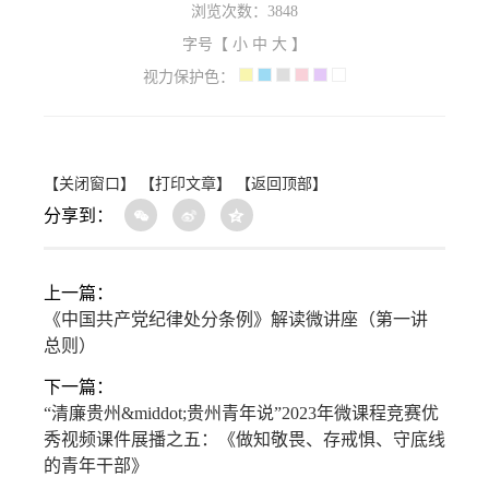
浏览次数：
3848
字号【
小
中
大
】
视力保护色：
【关闭窗口】
【打印文章】
【返回顶部】
分享到：
上一篇：
《中国共产党纪律处分条例》解读微讲座（第一讲
总则）
下一篇：
“清廉贵州&middot;贵州青年说”2023年微课程竞赛优
秀视频课件展播之五：《做知敬畏、存戒惧、守底线
的青年干部》