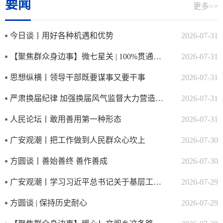
要闻
更多>>
今日谈丨用好各种机遇和优势
2026-07-31
【聚焦群众身边事】微七星关 | 100%贯通！事关七星关人的“救...
2026-07-31
思想纵横丨领导干部既要谋事又要干事
2026-07-31
严肃换届纪律 加强换届风气监督大力营造风清气正的换届环境
2026-07-31
人民论坛丨敢用善用第一种形态
2026-07-31
广安观潮丨把工作做到人民群众心坎上
2026-07-30
方圆谈丨善始善终 善作善成
2026-07-30
广安观潮丨学习习近平总书记关于基层工作方法的重要论述② 让人民过...
2026-07-29
方圆谈 | 保持历史耐心
2026-07-29