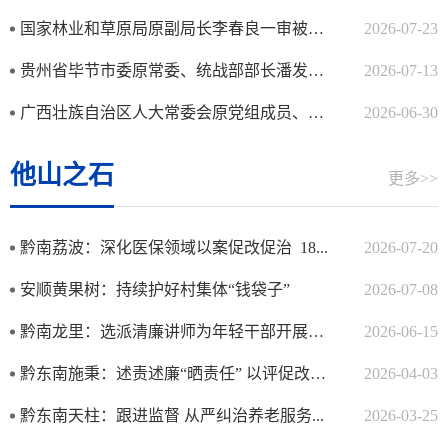
国家林业和草原局原副局长李春良一审被判无期
2026-07-23
贵州省毕节市委原常委、统战部部长潘发勇受贿案一审宣判
2026-07-13
广西壮族自治区人大常委会原党组成员、副主任， 桂林市委原书记周家...
2026-06-30
他山之石
更多>>
黔南荔波：深化医保领域以案促改促治 18...
2026-07-20
安顺黄果树：持续护好村集体“钱袋子”
2026-07-08
黔南龙里：选派清廉讲师为年轻干部开展专题授课
2026-06-15
黔东南施秉：述责述廉“晒责任” 以评促改见实效
2026-04-03
​黔东南天柱：跟进监督 从严纠治养老服务...
2026-03-25