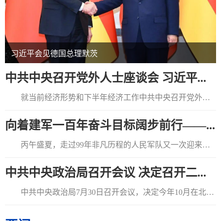
习近平会见德国总理默茨
中共中央召开党外人士座谈会 习近平...
就当前经济形势和下半年经济工作中共中央召开党外人
士座谈会习近平主持并发表重要讲话李强通报有关情况王沪
向着建军一百年奋斗目标阔步前行——...
宁蔡...
丙午盛夏，走过99年非凡历程的人民军队又一次迎来自
己的节日——八一建军节。江西南昌，八一南昌起义纪念塔
中共中央政治局召开会议 决定召开二...
巍...
中共中央政治局7月30日召开会议，决定今年10月在北京
召开中国共产党第二十届中央委员会第五次全体会议，主...